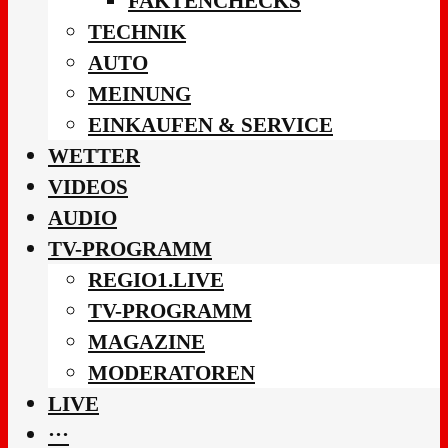
FAKTENCHECKS
TECHNIK
AUTO
MEINUNG
EINKAUFEN & SERVICE
WETTER
VIDEOS
AUDIO
TV-PROGRAMM
REGIO1.LIVE
TV-PROGRAMM
MAGAZINE
MODERATOREN
LIVE
···