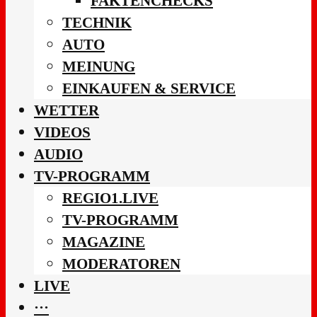
FAKTENCHECKS
TECHNIK
AUTO
MEINUNG
EINKAUFEN & SERVICE
WETTER
VIDEOS
AUDIO
TV-PROGRAMM
REGIO1.LIVE
TV-PROGRAMM
MAGAZINE
MODERATOREN
LIVE
···