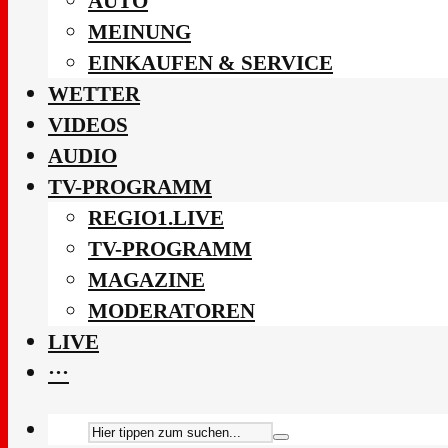
AUTO
MEINUNG
EINKAUFEN & SERVICE
WETTER
VIDEOS
AUDIO
TV-PROGRAMM
REGIO1.LIVE
TV-PROGRAMM
MAGAZINE
MODERATOREN
LIVE
···