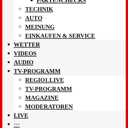
FAKTENCHECKS
TECHNIK
AUTO
MEINUNG
EINKAUFEN & SERVICE
WETTER
VIDEOS
AUDIO
TV-PROGRAMM
REGIO1.LIVE
TV-PROGRAMM
MAGAZINE
MODERATOREN
LIVE
···