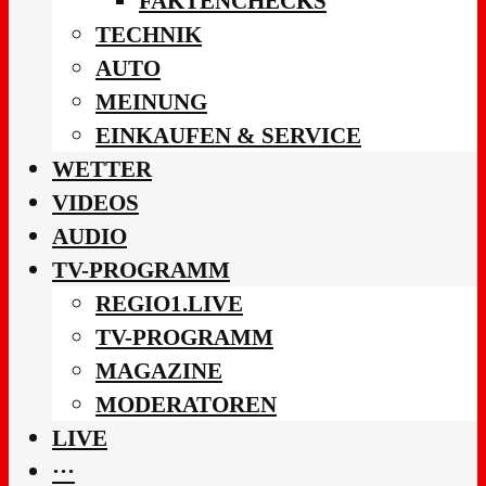
FAKTENCHECKS
TECHNIK
AUTO
MEINUNG
EINKAUFEN & SERVICE
WETTER
VIDEOS
AUDIO
TV-PROGRAMM
REGIO1.LIVE
TV-PROGRAMM
MAGAZINE
MODERATOREN
LIVE
···