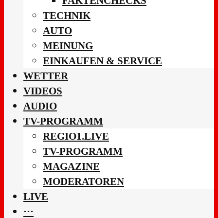
FAKTENCHECKS
TECHNIK
AUTO
MEINUNG
EINKAUFEN & SERVICE
WETTER
VIDEOS
AUDIO
TV-PROGRAMM
REGIO1.LIVE
TV-PROGRAMM
MAGAZINE
MODERATOREN
LIVE
···