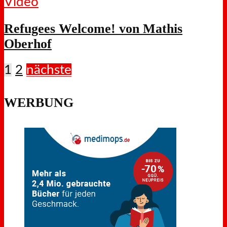
Video
Refugees Welcome! von Mathis
Oberhof
1
2
nächste
WERBUNG