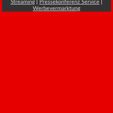
Streaming
|
Pressekonferenz Service
|
Werbevermarktung