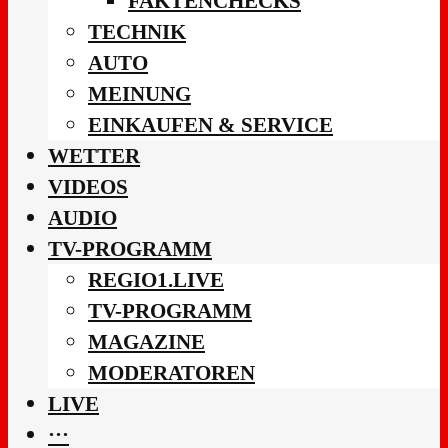
FAKTENCHECKS
TECHNIK
AUTO
MEINUNG
EINKAUFEN & SERVICE
WETTER
VIDEOS
AUDIO
TV-PROGRAMM
REGIO1.LIVE
TV-PROGRAMM
MAGAZINE
MODERATOREN
LIVE
···