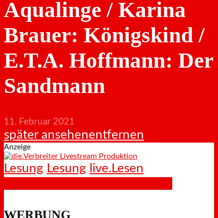
Aqualinge / Karina
Brauer: Königskind /
E.T.A. Hoffmann: Der
Sandmann
11. Februar 2021
später ansehen
entfernen
Anzeige
Lesung
Lesung
live.Lesen
Facebook
X
LinkedIn
WhatsApp
WERBUNG