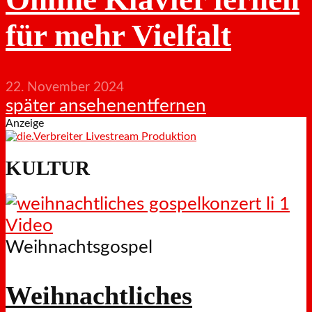
für mehr Vielfalt
22. November 2024
später ansehen
entfernen
Anzeige
KULTUR
Video
Weihnachtsgospel
Weihnachtliches