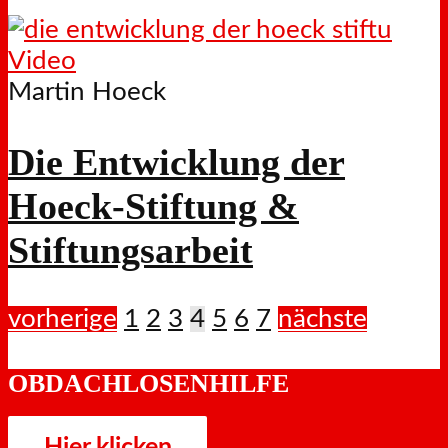
Video
Martin Hoeck
Die Entwicklung der
Hoeck-Stiftung &
Stiftungsarbeit
vorherige
1
2
3
4
5
6
7
nächste
OBDACHLOSENHILFE
Hier klicken