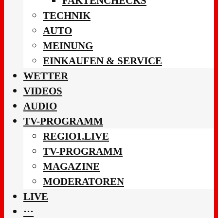
FAKTENCHECKS
TECHNIK
AUTO
MEINUNG
EINKAUFEN & SERVICE
WETTER
VIDEOS
AUDIO
TV-PROGRAMM
REGIO1.LIVE
TV-PROGRAMM
MAGAZINE
MODERATOREN
LIVE
···