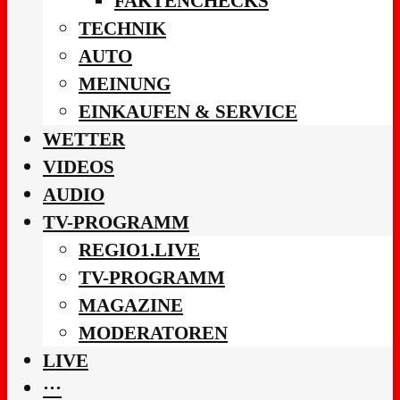
FAKTENCHECKS
TECHNIK
AUTO
MEINUNG
EINKAUFEN & SERVICE
WETTER
VIDEOS
AUDIO
TV-PROGRAMM
REGIO1.LIVE
TV-PROGRAMM
MAGAZINE
MODERATOREN
LIVE
···