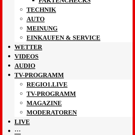
FAKTENCHECKS
TECHNIK
AUTO
MEINUNG
EINKAUFEN & SERVICE
WETTER
VIDEOS
AUDIO
TV-PROGRAMM
REGIO1.LIVE
TV-PROGRAMM
MAGAZINE
MODERATOREN
LIVE
···