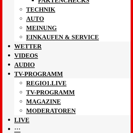
FAKTENCHECKS
TECHNIK
AUTO
MEINUNG
EINKAUFEN & SERVICE
WETTER
VIDEOS
AUDIO
TV-PROGRAMM
REGIO1.LIVE
TV-PROGRAMM
MAGAZINE
MODERATOREN
LIVE
···