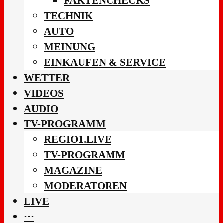
FAKTENCHECKS
TECHNIK
AUTO
MEINUNG
EINKAUFEN & SERVICE
WETTER
VIDEOS
AUDIO
TV-PROGRAMM
REGIO1.LIVE
TV-PROGRAMM
MAGAZINE
MODERATOREN
LIVE
···