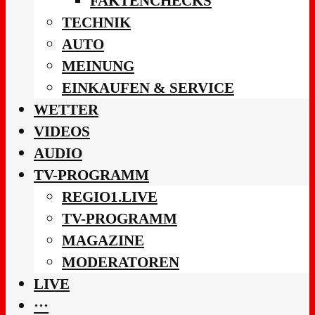
FAKTENCHECKS
TECHNIK
AUTO
MEINUNG
EINKAUFEN & SERVICE
WETTER
VIDEOS
AUDIO
TV-PROGRAMM
REGIO1.LIVE
TV-PROGRAMM
MAGAZINE
MODERATOREN
LIVE
···