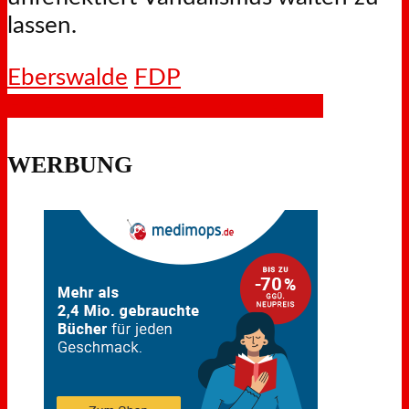
lassen.
Eberswalde
FDP
Facebook
X
LinkedIn
WhatsApp
WERBUNG