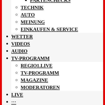
FAKTENCHECKS
TECHNIK
AUTO
MEINUNG
EINKAUFEN & SERVICE
WETTER
VIDEOS
AUDIO
TV-PROGRAMM
REGIO1.LIVE
TV-PROGRAMM
MAGAZINE
MODERATOREN
LIVE
···